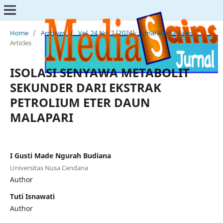
Home
/
Archives
/
Vol. 24 No. 2 (2024): Jurnal Media Sains
/
Articles
ISOLASI SENYAWA METABOLIT
SEKUNDER DARI EKSTRAK
PETROLIUM ETER DAUN
MALAPARI
I Gusti Made Ngurah Budiana
Universitas Nusa Cendana
Author
Tuti Isnawati
Author