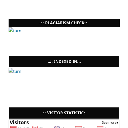
..:: PLAGIARISM CHECK::..
..:: INDEXED IN:..
..:: VISITOR STATISTIC:..