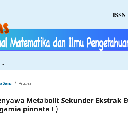
t
ia Sains
/
Articles
Senyawa Metabolit Sekunder Ekstrak Et
gamia pinnata L)