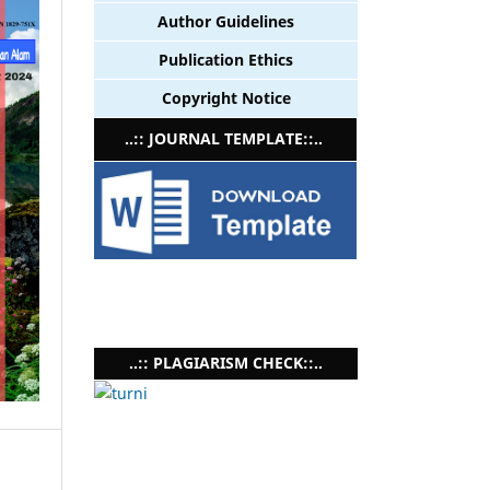
Author Guidelines
Publication Ethics
Copyright Notice
..:: JOURNAL TEMPLATE::..
..:: PLAGIARISM CHECK::..