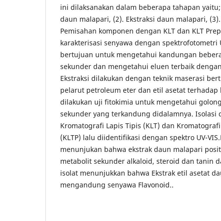
ini dilaksanakan dalam beberapa tahapan yaitu;
daun malapari, (2). Ekstraksi daun malapari, (3). 
Pemisahan komponen dengan KLT dan KLT Prepar
karakterisasi senyawa dengan spektrofotometri UV
bertujuan untuk mengetahui kandungan bebera
sekunder dan mengetahui eluen terbaik dengan 
Ekstraksi dilakukan dengan teknik maserasi be
pelarut petroleum eter dan etil asetat terhadap
dilakukan uji fitokimia untuk mengetahui golo
sekunder yang terkandung didalamnya. Isolasi
Kromatografi Lapis Tipis (KLT) dan Kromatografi 
(KLTP) lalu diidentifikasi dengan spektro UV-VIS.H
menunjukan bahwa ekstrak daun malapari pos
metabolit sekunder alkaloid, steroid dan tanin d
isolat menunjukkan bahwa Ekstrak etil asetat d
mengandung senyawa Flavonoid..