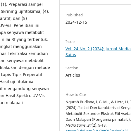
 (1). Preparasi sampel
Skrining ujifitokimia, (4).
Published
atif, dan (5)
2024-12-15
-Vis. Penelitian ini
pa senyawa metabolit
nilai Rf yang terbentuk.
Issue
rtingkat menggunakan
Vol. 24 No. 2 (2024): Jurnal Media
 hasil ekstraksi kemudian
Sains
ngan senyawa metabolit
 dilakukan dengan metode
Section
Lapis Tipis Preperatif
Articles
asil uji fitokimia
itif mengandung senyawa
How to Cite
an Hasil Spektro UV-Vis
Ngurah Budiana, I. G. M. ., & Here, H. 
aun malapari
(2024). Isolasi Dan Karakterisasi Sen
Metabolit Sekunder Ekstrak Etil Aseta
Daun Malapari (Pongamia pinnata L).
Media Sains
,
24
(2), 9-18.
https://doi.org/10.69869/wxkg6d85