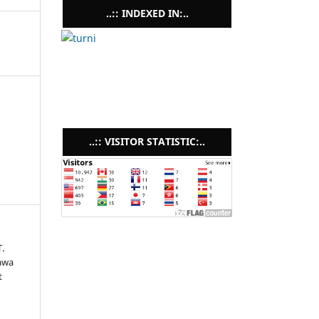
..:: INDEXED IN:..
..:: VISITOR STATISTIC:..
T.
yawa
t