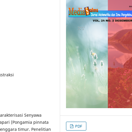
kstraksi
Karakterisasi Senyawa
lapari (Pongamia pinnata
PDF
enggara timur. Penelitian