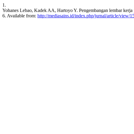
1.
Yohanes Lebao, Kadek AA, Hartoyo Y. Pengembangan lembar kerja pese
6. Available from:
http://mediasains.id/index.php/jurnal/article/view/1