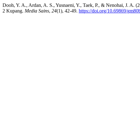
Dooh, Y. A., Ardan, A. S., Yusnaeni, Y., Taek, P., & Nenohai, J. 
2 Kupang.
Media Sains
,
24
(1), 42-49.
https://doi.org/10.69869/gm80