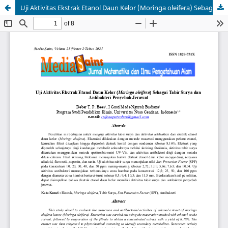
Uji Aktivitas Ekstrak Etanol Daun Kelor (Moringa oleifera) Sebagai Tabir Surya dan Antibakteri Penyebab Jerawat