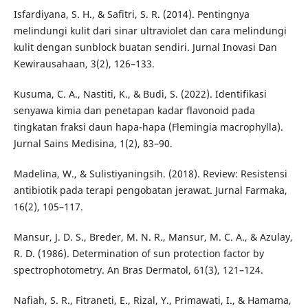
Isfardiyana, S. H., & Safitri, S. R. (2014). Pentingnya
melindungi kulit dari sinar ultraviolet dan cara melindungi
kulit dengan sunblock buatan sendiri. Jurnal Inovasi Dan
Kewirausahaan, 3(2), 126–133.
Kusuma, C. A., Nastiti, K., & Budi, S. (2022). Identifikasi
senyawa kimia dan penetapan kadar flavonoid pada
tingkatan fraksi daun hapa-hapa (Flemingia macrophylla).
Jurnal Sains Medisina, 1(2), 83–90.
Madelina, W., & Sulistiyaningsih. (2018). Review: Resistensi
antibiotik pada terapi pengobatan jerawat. Jurnal Farmaka,
16(2), 105–117.
Mansur, J. D. S., Breder, M. N. R., Mansur, M. C. A., & Azulay,
R. D. (1986). Determination of sun protection factor by
spectrophotometry. An Bras Dermatol, 61(3), 121–124.
Nafiah, S. R., Fitraneti, E., Rizal, Y., Primawati, I., & Hamama,