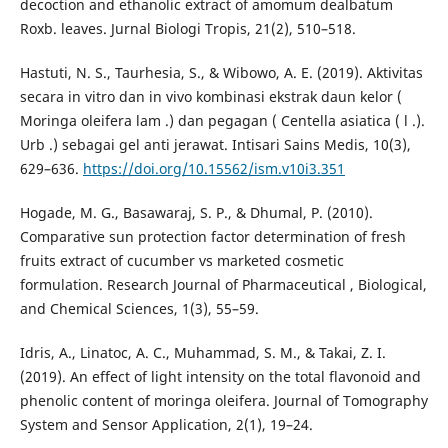
decoction and ethanolic extract of amomum dealbatum
Roxb. leaves. Jurnal Biologi Tropis, 21(2), 510–518.
Hastuti, N. S., Taurhesia, S., & Wibowo, A. E. (2019). Aktivitas
secara in vitro dan in vivo kombinasi ekstrak daun kelor (
Moringa oleifera lam .) dan pegagan ( Centella asiatica ( l .).
Urb .) sebagai gel anti jerawat. Intisari Sains Medis, 10(3),
629–636.
https://doi.org/10.15562/ism.v10i3.351
Hogade, M. G., Basawaraj, S. P., & Dhumal, P. (2010).
Comparative sun protection factor determination of fresh
fruits extract of cucumber vs marketed cosmetic
formulation. Research Journal of Pharmaceutical , Biological,
and Chemical Sciences, 1(3), 55–59.
Idris, A., Linatoc, A. C., Muhammad, S. M., & Takai, Z. I.
(2019). An effect of light intensity on the total flavonoid and
phenolic content of moringa oleifera. Journal of Tomography
System and Sensor Application, 2(1), 19–24.