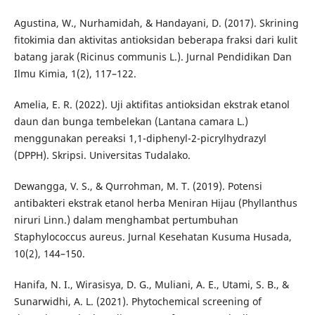
Agustina, W., Nurhamidah, & Handayani, D. (2017). Skrining
fitokimia dan aktivitas antioksidan beberapa fraksi dari kulit
batang jarak (Ricinus communis L.). Jurnal Pendidikan Dan
Ilmu Kimia, 1(2), 117–122.
Amelia, E. R. (2022). Uji aktifitas antioksidan ekstrak etanol
daun dan bunga tembelekan (Lantana camara L.)
menggunakan pereaksi 1,1-diphenyl-2-picrylhydrazyl
(DPPH). Skripsi. Universitas Tudalako.
Dewangga, V. S., & Qurrohman, M. T. (2019). Potensi
antibakteri ekstrak etanol herba Meniran Hijau (Phyllanthus
niruri Linn.) dalam menghambat pertumbuhan
Staphylococcus aureus. Jurnal Kesehatan Kusuma Husada,
10(2), 144–150.
Hanifa, N. I., Wirasisya, D. G., Muliani, A. E., Utami, S. B., &
Sunarwidhi, A. L. (2021). Phytochemical screening of