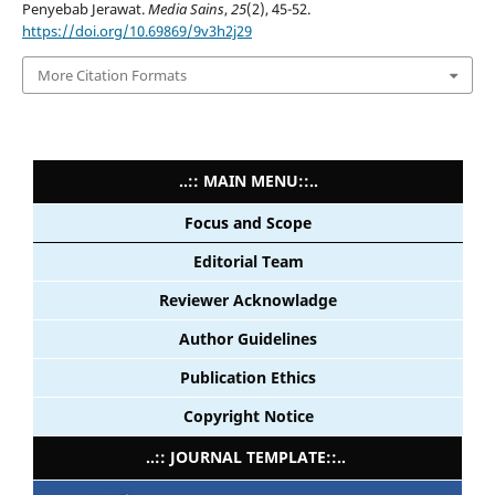
Penyebab Jerawat.
Media Sains
,
25
(2), 45-52.
https://doi.org/10.69869/9v3h2j29
More Citation Formats
..:: MAIN MENU::..
Focus and Scope
Editorial Team
Reviewer Acknowladge
Author Guidelines
Publication Ethics
Copyright Notice
..:: JOURNAL TEMPLATE::..