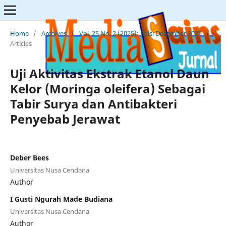
Home
/
Archives
/
Vol. 25 No. 2 (2025): Edisi Desember 2025
/
Articles
Uji Aktivitas Ekstrak Etanol Daun
Kelor (Moringa oleifera) Sebagai
Tabir Surya dan Antibakteri
Penyebab Jerawat
Deber Bees
Universitas Nusa Cendana
Author
I Gusti Ngurah Made Budiana
Universitas Nusa Cendana
Author