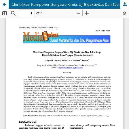
Identifikasi Komponen Senyawa Kimia, Uji Bioaktivitas Dan Tabir Surya Ekstrak N-Heksan Daun Pegagan (Centella Asiatica L)